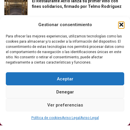
El Restaurante Atrio lanza su primer vino con
fines solidarios, firmado por Telmo Rodríguez
Gestionar consentimiento
Para ofrecer las mejores experiencias, utilizamos tecnologías como las
cookies para almacenar y/o acceder a la información del dispositivo. El
consentimiento de estas tecnologías nos permitirá procesar datos como
el comportamiento de navegación o las identificaciones únicas en este
La revista del vino y la gastronomía.
sitio. No consentir o retirar el consentimiento, puede afectar
negativamente a ciertas características y funciones.
Síguenos
Aceptar
Denegar
Secciones
Ver preferencias
Bodegas
Eventos
Internacional
DO
Gastronomía
Protagonistas
Política de cookies
Aviso Legal
Aviso Legal
Economía
Hostelería Y
Sumiller
Restauración