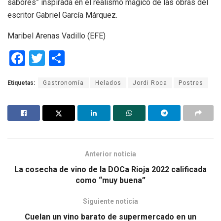
sabores” inspirada en el realismo mágico de las obras del
escritor Gabriel García Márquez.
Maribel Arenas Vadillo (EFE)
F
T
C
a
wi
o
Etiquetas:
Gastronomía
Helados
Jordi Roca
Postres
ce
tt
m
b
er
p
o
ar
o
tir
k
Anterior noticia
La cosecha de vino de la DOCa Rioja 2022 calificada
como “muy buena”
Siguiente noticia
Cuelan un vino barato de supermercado en un