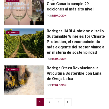
Gran Canaria cumple 29
ediciones al más alto nivel
POR
REDACCION
Bodegas HABLA obtiene el sello
BODEGAS
Sustainable Wineries for Climate
Protection, el reconocimiento
más exigente del sector vinícola
en materia de sostenibilidad
POR
REDACCION
Bodega Otazu Revoluciona la
BODEGAS
Viticultura Sostenible con Lana
de Oveja Latxa
POR
REDACCION
1
2
3