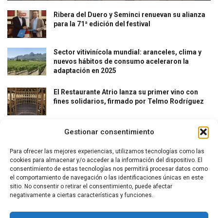
Ribera del Duero y Seminci renuevan su alianza
para la 71ª edición del festival
Sector vitivinícola mundial: aranceles, clima y
nuevos hábitos de consumo aceleraron la
adaptación en 2025
El Restaurante Atrio lanza su primer vino con
fines solidarios, firmado por Telmo Rodríguez
Gestionar consentimiento
Para ofrecer las mejores experiencias, utilizamos tecnologías como las
cookies para almacenar y/o acceder a la información del dispositivo. El
consentimiento de estas tecnologías nos permitirá procesar datos como
el comportamiento de navegación o las identificaciones únicas en este
La revista del vino y la gastronomía.
sitio. No consentir o retirar el consentimiento, puede afectar
negativamente a ciertas características y funciones.
Síguenos