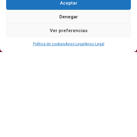
Aceptar
Denegar
Secciones
Ver preferencias
Bodegas
Eventos
Internacional
DO
Gastronomía
Protagonistas
Política de cookies
Aviso Legal
Aviso Legal
Economía
Hostelería Y
Sumiller
Restauración
Enoturismo
Vinos
Actualidad
Vino y verano: la guía para disfrutar de las copas
más frescas de la temporada
Ribera del Duero y Seminci renuevan su alianza
para la 71ª edición del festival