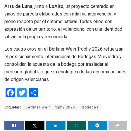
Arts de Luna
, junto a
LoAlto
, un proyecto centrado en
vinos de parcela elaborados con mínima intervención y
pleno respeto por el entorno natural. Todos ellos son
expresión de un territorio, el valenciano, con una identidad
vitivinícola propia y reconocida.
Los cuatro oros en el Berliner Wein Trophy 2026 refuerzan
el posicionamiento internacional de Bodegas Murviedro y
consolidan la apuesta de la bodega por trasladar al
mercado global la riqueza enológica de las denominaciones
de origen valencianas.
F
T
C
a
wi
o
Etiquetas:
Berliner Wein Trophy 2026
Bodegas
ce
tt
m
b
er
p
o
ar