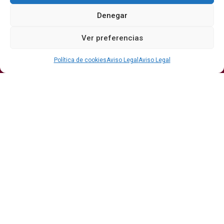
Denegar
Secciones
Ver preferencias
Bodegas
Eventos
Internacional
DO
Gastronomía
Protagonistas
Política de cookies
Aviso Legal
Aviso Legal
Economía
Hostelería Y
Sumiller
Restauración
Enoturismo
Vinos
Actualidad
Vino y verano: la guía para disfrutar de las copas
más frescas de la temporada
Ribera del Duero y Seminci renuevan su alianza
para la 71ª edición del festival