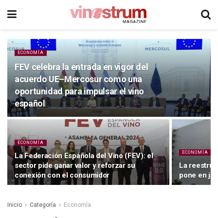
ECONOMÍA
FEV celebra la entrada en vigor del
acuerdo UE–Mercosur como una
oportunidad para impulsar el vino
español
ECONOMÍA
ECONOMÍA
La Federación Española del Vino (FEV): el
sector pide ganar valor y reforzar su
La reestru
conexión con el consumidor
pone en jaq
Inicio
Categoría
Economía