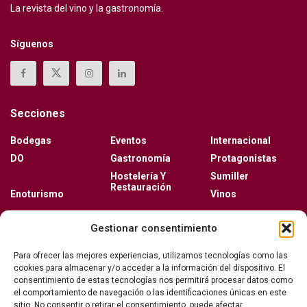
La revista del vino y la gastronomía.
Síguenos
Secciones
Bodegas
Eventos
Internacional
DO
Gastronomía
Protagonistas
Economía
Hostelería Y
Sumiller
Restauración
Enoturismo
Vinos
Actualidad
Gestionar consentimiento
Vino y verano: la guía para disfrutar de las copas
Para ofrecer las mejores experiencias, utilizamos tecnologías como las
más frescas de la temporada
cookies para almacenar y/o acceder a la información del dispositivo. El
consentimiento de estas tecnologías nos permitirá procesar datos como
el comportamiento de navegación o las identificaciones únicas en este
sitio. No consentir o retirar el consentimiento, puede afectar