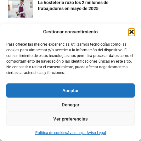
La hostelería rozó los 2 millones de
trabajadores en mayo de 2025
Vuelve la ruta de la Casquería a Madrid
Gestionar consentimiento
Para ofrecer las mejores experiencias, utilizamos tecnologías como las
cookies para almacenar y/o acceder a la información del dispositivo. El
La hostelería alcanza un récord de 1,9 millones
consentimiento de estas tecnologías nos permitirá procesar datos como el
de empleados en julio
comportamiento de navegación o las identificaciones únicas en este sitio.
No consentir o retirar el consentimiento, puede afectar negativamente a
ciertas características y funciones.
Aceptar
GASTRONOMÍA
Denegar
Ver preferencias
Política de cookies
Aviso Legal
Aviso Legal