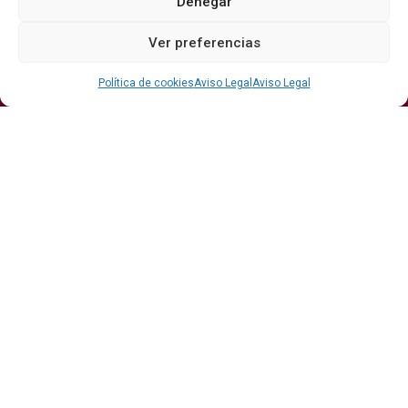
Denegar
Secciones
Ver preferencias
Bodegas
Eventos
Internacional
DO
Gastronomía
Protagonistas
Política de cookies
Aviso Legal
Aviso Legal
Economía
Hostelería Y
Sumiller
Restauración
Enoturismo
Vinos
Actualidad
Vino y verano: la guía para disfrutar de las copas
más frescas de la temporada
Ribera del Duero y Seminci renuevan su alianza
para la 71ª edición del festival