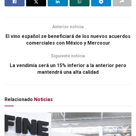
o
ar
o
tir
k
Anterior noticia
El vino español se beneficiará de los nuevos acuerdos
comerciales con México y Mercosur
Siguiente noticia
La vendimia será un 15% inferior a la anterior pero
mantendrá una alta calidad
Relacionado
Noticias