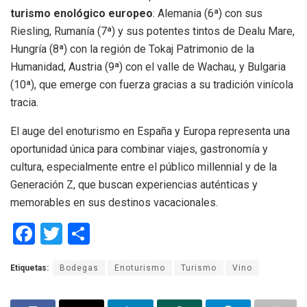
turismo enológico europeo
: Alemania (6ª) con sus
Riesling, Rumanía (7ª) y sus potentes tintos de Dealu Mare,
Hungría (8ª) con la región de Tokaj Patrimonio de la
Humanidad, Austria (9ª) con el valle de Wachau, y Bulgaria
(10ª), que emerge con fuerza gracias a su tradición vinícola
tracia.
El auge del enoturismo en España y Europa representa una
oportunidad única para combinar viajes, gastronomía y
cultura, especialmente entre el público millennial y de la
Generación Z, que buscan experiencias auténticas y
memorables en sus destinos vacacionales.
F
T
C
a
wi
o
Etiquetas:
Bodegas
Enoturismo
Turismo
Vino
ce
tt
m
b
er
p