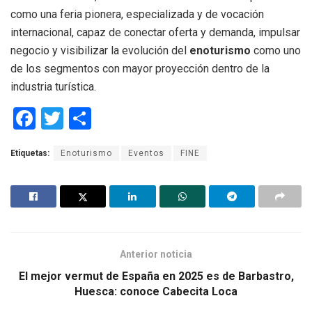
como una feria pionera, especializada y de vocación
internacional, capaz de conectar oferta y demanda, impulsar
negocio y visibilizar la evolución del
enoturismo
como uno
de los segmentos con mayor proyección dentro de la
industria turística.
F
T
C
a
wi
o
Etiquetas:
Enoturismo
Eventos
FINE
ce
tt
m
b
er
p
o
ar
o
tir
k
Anterior noticia
El mejor vermut de España en 2025 es de Barbastro,
Huesca: conoce Cabecita Loca