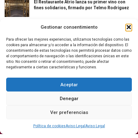
El Restaurante Atrio lanza su primer vino con
fines solidarios, firmado por Telmo Rodríguez
Gestionar consentimiento
Para ofrecer las mejores experiencias, utilizamos tecnologías como las
cookies para almacenar y/o acceder a la información del dispositivo. El
consentimiento de estas tecnologías nos permitirá procesar datos como
el comportamiento de navegación o las identificaciones únicas en este
La revista del vino y la gastronomía.
sitio. No consentir o retirar el consentimiento, puede afectar
negativamente a ciertas características y funciones.
Síguenos
Aceptar
Denegar
Secciones
Ver preferencias
Bodegas
Eventos
Internacional
DO
Gastronomía
Protagonistas
Política de cookies
Aviso Legal
Aviso Legal
Economía
Hostelería Y
Sumiller
Restauración