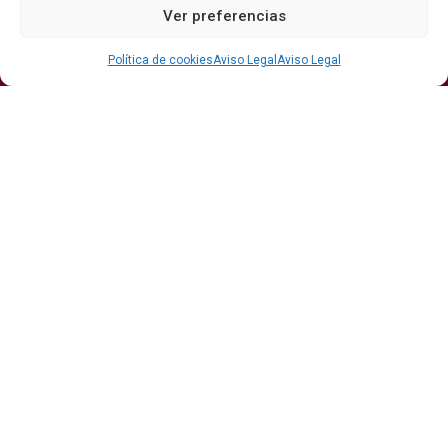
Ver preferencias
Bodegas
Eventos
Internacional
DO
Gastronomía
Protagonistas
Política de cookies
Aviso Legal
Aviso Legal
Economía
Hostelería Y
Sumiller
Restauración
Enoturismo
Vinos
Actualidad
Vino y verano: la guía para disfrutar de las copas
más frescas de la temporada
Ribera del Duero y Seminci renuevan su alianza
para la 71ª edición del festival
Publicidad
Aviso Legal
Contacto