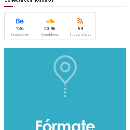
Conecta con nosotros
136
23.9k
99
Seguidores
Seguidores
Subscriptores