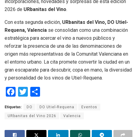
incorporaciones, novedades y sorpresas de esta edición
2026 de
URbanitas del Vino
.
Con esta segunda edición,
URbanitas del Vino, DO Utiel-
Requena, Valencia
se consolidan como una combinación
estratégica para acercar el vino a nuevos públicos y
reforzar la presencia de una de las denominaciones de
origen más representativas de la Comunitat Valenciana en
el entorno urbano. La cita promete convertir la ciudad en un
gran escaparate para descubrir, copa en mano, la diversidad
y personalidad de los vinos de Utiel-Requena.
F
T
C
a
wi
o
Etiquetas:
DO
DO Utiel-Requena
Eventos
ce
tt
m
URbanitas del Vino 2026
Valencia
b
er
p
o
ar