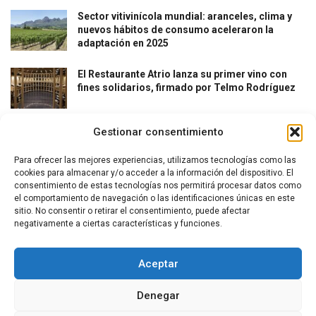
Sector vitivinícola mundial: aranceles, clima y
nuevos hábitos de consumo aceleraron la
adaptación en 2025
El Restaurante Atrio lanza su primer vino con
fines solidarios, firmado por Telmo Rodríguez
Gestionar consentimiento
Para ofrecer las mejores experiencias, utilizamos tecnologías como las
cookies para almacenar y/o acceder a la información del dispositivo. El
consentimiento de estas tecnologías nos permitirá procesar datos como
el comportamiento de navegación o las identificaciones únicas en este
La revista del vino y la gastronomía.
sitio. No consentir o retirar el consentimiento, puede afectar
negativamente a ciertas características y funciones.
Síguenos
Aceptar
Denegar
Secciones