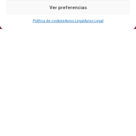
Ver preferencias
Bodegas
Eventos
Internacional
DO
Gastronomía
Protagonistas
Política de cookies
Aviso Legal
Aviso Legal
Economía
Hostelería Y
Sumiller
Restauración
Enoturismo
Vinos
Actualidad
Vino y verano: la guía para disfrutar de las copas
más frescas de la temporada
Ribera del Duero y Seminci renuevan su alianza
para la 71ª edición del festival
Publicidad
Aviso Legal
Contacto