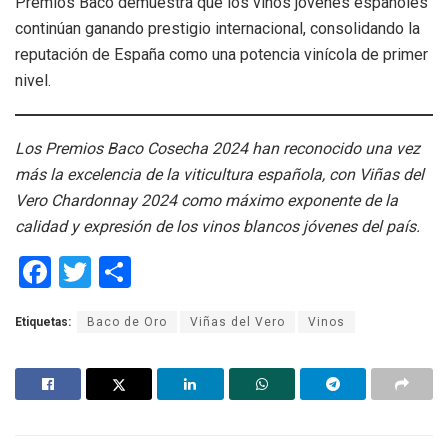
Premios Baco demuestra que los vinos jóvenes españoles
continúan ganando prestigio internacional, consolidando la
reputación de España como una potencia vinícola de primer
nivel.
Los Premios Baco Cosecha 2024 han reconocido una vez
más la excelencia de la viticultura española, con Viñas del
Vero Chardonnay 2024 como máximo exponente de la
calidad y expresión de los vinos blancos jóvenes del país.
F
T
C
a
wi
o
Etiquetas:
Baco de Oro
Viñas del Vero
Vinos
ce
tt
m
b
er
p
o
ar
o
tir