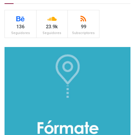
136
23.9k
99
Seguidores
Seguidores
Subscriptores