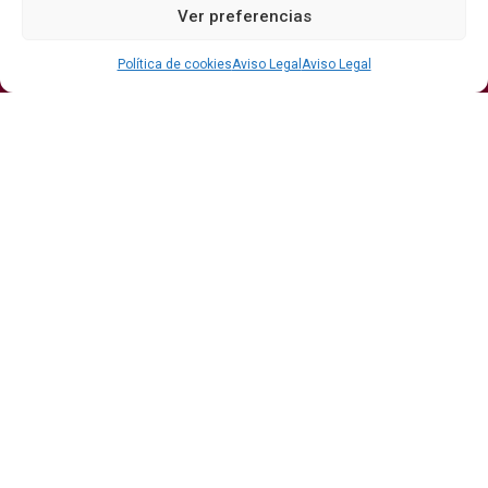
Ver preferencias
Bodegas
Eventos
Internacional
DO
Gastronomía
Protagonistas
Política de cookies
Aviso Legal
Aviso Legal
Economía
Hostelería Y
Sumiller
Restauración
Enoturismo
Vinos
Actualidad
Vino y verano: la guía para disfrutar de las copas
más frescas de la temporada
Ribera del Duero y Seminci renuevan su alianza
para la 71ª edición del festival
Publicidad
Aviso Legal
Contacto