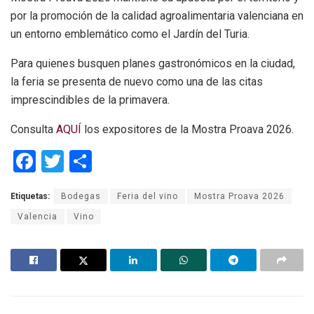
por la promoción de la calidad agroalimentaria valenciana en
un entorno emblemático como el Jardín del Turia.
Para quienes busquen planes gastronómicos en la ciudad,
la feria se presenta de nuevo como una de las citas
imprescindibles de la primavera.
Consulta
AQUÍ
los expositores de la Mostra Proava 2026.
F
T
C
a
wi
o
Etiquetas:
Bodegas
Feria del vino
Mostra Proava 2026
ce
tt
m
Valencia
Vino
b
er
p
o
ar
o
tir
k