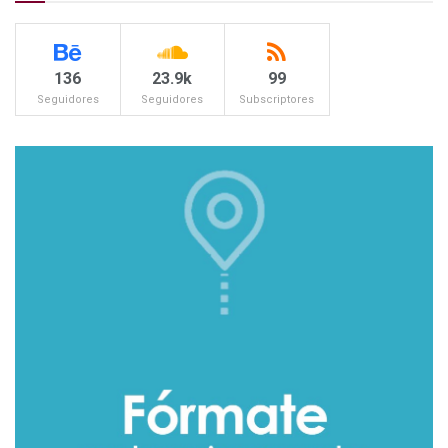
136
23.9k
99
Seguidores
Seguidores
Subscriptores