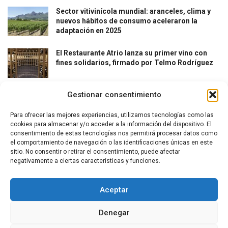
Sector vitivinícola mundial: aranceles, clima y
nuevos hábitos de consumo aceleraron la
adaptación en 2025
El Restaurante Atrio lanza su primer vino con
fines solidarios, firmado por Telmo Rodríguez
Gestionar consentimiento
Para ofrecer las mejores experiencias, utilizamos tecnologías como las
cookies para almacenar y/o acceder a la información del dispositivo. El
consentimiento de estas tecnologías nos permitirá procesar datos como
el comportamiento de navegación o las identificaciones únicas en este
La revista del vino y la gastronomía.
sitio. No consentir o retirar el consentimiento, puede afectar
negativamente a ciertas características y funciones.
Síguenos
Aceptar
Denegar
Secciones