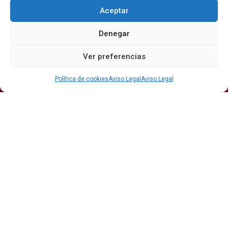
Aceptar
Denegar
Secciones
Ver preferencias
Bodegas
Eventos
Internacional
DO
Gastronomía
Protagonistas
Política de cookies
Aviso Legal
Aviso Legal
Economía
Hostelería Y
Sumiller
Restauración
Enoturismo
Vinos
Actualidad
Vino y verano: la guía para disfrutar de las copas
más frescas de la temporada
Ribera del Duero y Seminci renuevan su alianza
para la 71ª edición del festival