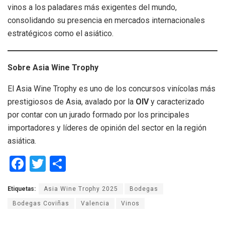
vinos a los paladares más exigentes del mundo,
consolidando su presencia en mercados internacionales
estratégicos como el asiático.
Sobre Asia Wine Trophy
El Asia Wine Trophy es uno de los concursos vinícolas más
prestigiosos de Asia, avalado por la
OIV
y caracterizado
por contar con un jurado formado por los principales
importadores y líderes de opinión del sector en la región
asiática.
F
T
C
a
wi
o
Etiquetas:
Asia Wine Trophy 2025
Bodegas
ce
tt
m
Bodegas Coviñas
Valencia
Vinos
b
er
p