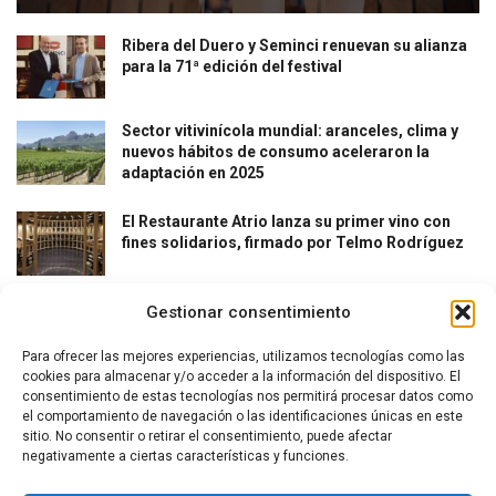
Ribera del Duero y Seminci renuevan su alianza
para la 71ª edición del festival
Sector vitivinícola mundial: aranceles, clima y
nuevos hábitos de consumo aceleraron la
adaptación en 2025
El Restaurante Atrio lanza su primer vino con
fines solidarios, firmado por Telmo Rodríguez
Gestionar consentimiento
Para ofrecer las mejores experiencias, utilizamos tecnologías como las
cookies para almacenar y/o acceder a la información del dispositivo. El
consentimiento de estas tecnologías nos permitirá procesar datos como
el comportamiento de navegación o las identificaciones únicas en este
La revista del vino y la gastronomía.
sitio. No consentir o retirar el consentimiento, puede afectar
negativamente a ciertas características y funciones.
Síguenos