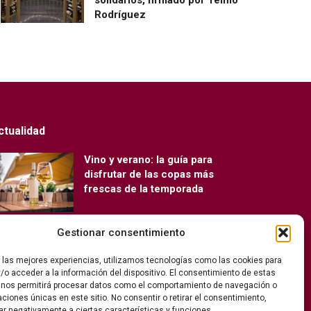
Rodríguez
ctualidad
Vino y verano: la guía para
disfrutar de las copas más
frescas de la temporada
Gestionar consentimiento
Ribera del Duero y Seminci
renuevan su alianza para la 71ª
r las mejores experiencias, utilizamos tecnologías como las cookies para
edición del festival
/o acceder a la información del dispositivo. El consentimiento de estas
 nos permitirá procesar datos como el comportamiento de navegación o
caciones únicas en este sitio. No consentir o retirar el consentimiento,
ar negativamente a ciertas características y funciones.