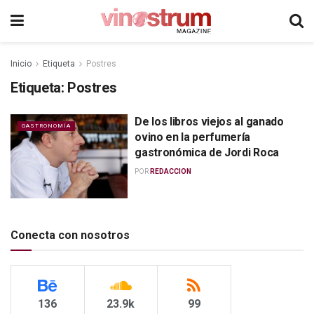
Inicio
Etiqueta
Postres
Etiqueta:
Postres
De los libros viejos al ganado
GASTRONOMÍA
ovino en la perfumería
gastronómica de Jordi Roca
POR
REDACCION
Conecta con nosotros
136
23.9k
99