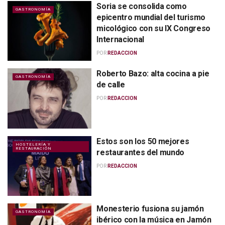
Soria se consolida como
GASTRONOMÍA
epicentro mundial del turismo
micológico con su IX Congreso
Internacional
POR
REDACCION
Roberto Bazo: alta cocina a pie
GASTRONOMÍA
de calle
POR
REDACCION
Estos son los 50 mejores
HOSTELERÍA Y
RESTAURACIÓN
restaurantes del mundo
POR
REDACCION
Monesterio fusiona su jamón
GASTRONOMÍA
ibérico con la música en Jamón