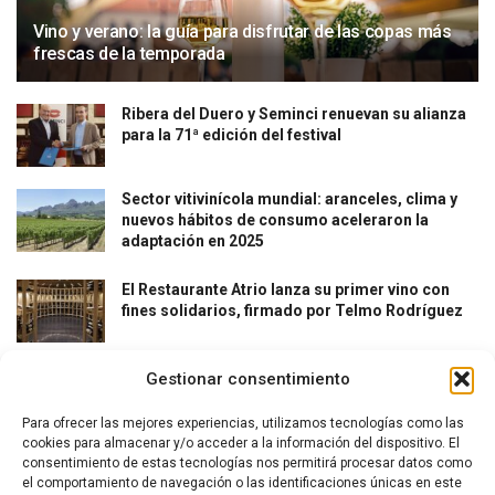
Vino y verano: la guía para disfrutar de las copas más
frescas de la temporada
Ribera del Duero y Seminci renuevan su alianza
para la 71ª edición del festival
Sector vitivinícola mundial: aranceles, clima y
nuevos hábitos de consumo aceleraron la
adaptación en 2025
El Restaurante Atrio lanza su primer vino con
fines solidarios, firmado por Telmo Rodríguez
Gestionar consentimiento
Para ofrecer las mejores experiencias, utilizamos tecnologías como las
cookies para almacenar y/o acceder a la información del dispositivo. El
consentimiento de estas tecnologías nos permitirá procesar datos como
el comportamiento de navegación o las identificaciones únicas en este
La revista del vino y la gastronomía.