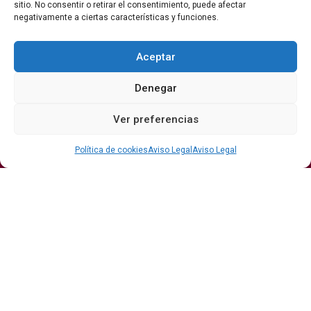
sitio. No consentir o retirar el consentimiento, puede afectar
negativamente a ciertas características y funciones.
Síguenos
Aceptar
Denegar
Secciones
Ver preferencias
Bodegas
Eventos
Internacional
DO
Gastronomía
Protagonistas
Política de cookies
Aviso Legal
Aviso Legal
Economía
Hostelería Y
Sumiller
Restauración
Enoturismo
Vinos
Actualidad
Vino y verano: la guía para disfrutar de las copas
más frescas de la temporada
Ribera del Duero y Seminci renuevan su alianza