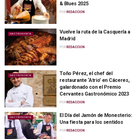
& Blues 2025
POR
REDACCION
Vuelve la ruta de la Casquería a
GASTRONOMÍA
Madrid
POR
REDACCION
Toño Pérez, el chef del
GASTRONOMÍA
restaurante ‘Atrio’ en Cáceres,
galardonado con el Premio
Cervantes Gastronómico 2023
POR
REDACCION
El Día del Jamón de Monesterio:
GASTRONOMÍA
Una fiesta para los sentidos
POR
REDACCION