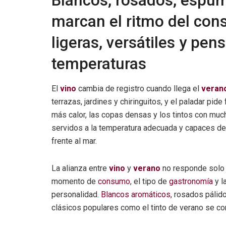
Blancos, rosados, espum
marcan el ritmo del con
ligeras, versátiles y pen
temperaturas
El
vino
cambia de registro cuando llega el
veran
terrazas, jardines y chiringuitos, y el paladar pide
más calor, las copas densas y los tintos con muc
servidos a la temperatura adecuada y capaces de
frente al mar.
La alianza entre
vino
y
verano
no responde solo 
momento de
consumo
, el tipo de
gastronomía
y l
personalidad.
Blancos aromáticos
, rosados pálid
clásicos populares como el tinto de verano se c