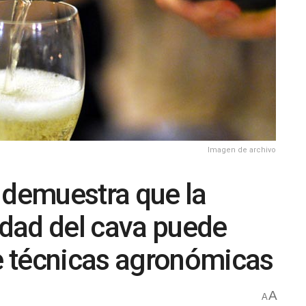
Imagen de archivo
 demuestra que la
lidad del cava puede
 técnicas agronómicas
A
A