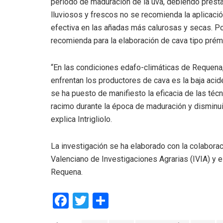
periodo de maduración de la uva, debiendo presta
lluviosos y frescos no se recomienda la aplicac
efectiva en las añadas más calurosas y secas. Po
recomienda para la elaboración de cava tipo prémi
“En las condiciones edafo-climáticas de Requena, 
enfrentan los productores de cava es la baja acid
se ha puesto de manifiesto la eficacia de las téc
racimo durante la época de maduración y disminuir
explica Intrigliolo.
La investigación se ha elaborado con la colaboració
Valenciano de Investigaciones Agrarias (IVIA) y el
Requena.
F
T
C
a
wi
o