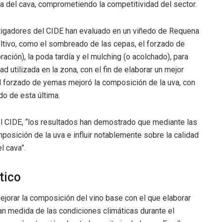
 la del cava, comprometiendo la competitividad del sector.
estigadores del CIDE han evaluado en un viñedo de Requena
ultivo, como el sombreado de las cepas, el forzado de
ación), la poda tardía y el mulching (o acolchado), para
 utilizada en la zona, con el fin de elaborar un mejor
l forzado de yemas mejoró la composición de la uva, con
do de esta última.
n el CIDE, “los resultados han demostrado que mediante las
osición de la uva e influir notablemente sobre la calidad
l cava”.
tico
jorar la composición del vino base con el que elaborar
n medida de las condiciones climáticas durante el