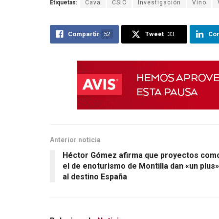
Etiquetas:
Cava
CSIC
Investigación
Vino
ce
tt
m
b
er
p
Compartir
52
Tweet
33
Com
o
ar
o
tir
k
Anterior noticia
Héctor Gómez afirma que proyectos com
el de enoturismo de Montilla dan «un plus»
al destino España