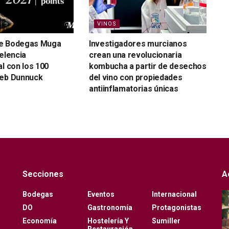
VINOS
e Bodegas Muga
Investigadores murcianos
celencia
crean una revolucionaria
al con los 100
kombucha a partir de desechos
Jeb Dunnuck
del vino con propiedades
antiinflamatorias únicas
Secciones
A
Bodegas
Eventos
Internacional
DO
Gastronomía
Protagonistas
Economía
Hostelería Y
Sumiller
Restauración