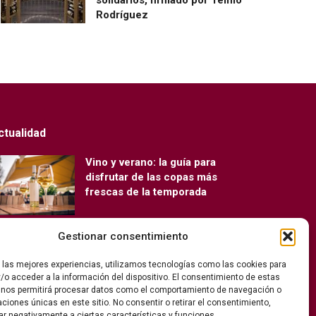
Rodríguez
ctualidad
Vino y verano: la guía para
disfrutar de las copas más
frescas de la temporada
Gestionar consentimiento
Ribera del Duero y Seminci
renuevan su alianza para la 71ª
r las mejores experiencias, utilizamos tecnologías como las cookies para
edición del festival
/o acceder a la información del dispositivo. El consentimiento de estas
 nos permitirá procesar datos como el comportamiento de navegación o
caciones únicas en este sitio. No consentir o retirar el consentimiento,
ar negativamente a ciertas características y funciones.