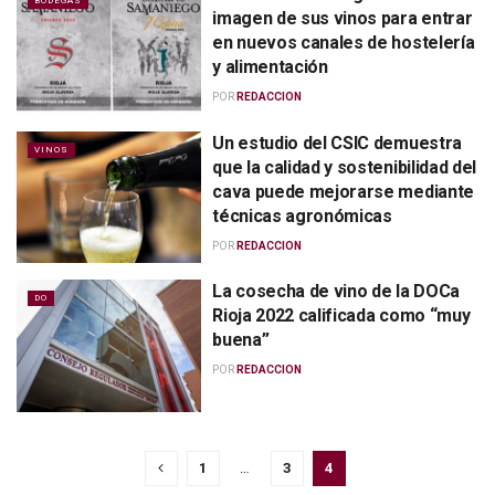
BODEGAS
imagen de sus vinos para entrar
en nuevos canales de hostelería
y alimentación
POR
REDACCION
Un estudio del CSIC demuestra
VINOS
que la calidad y sostenibilidad del
cava puede mejorarse mediante
técnicas agronómicas
POR
REDACCION
La cosecha de vino de la DOCa
DO
Rioja 2022 calificada como “muy
buena”
POR
REDACCION
1
…
3
4