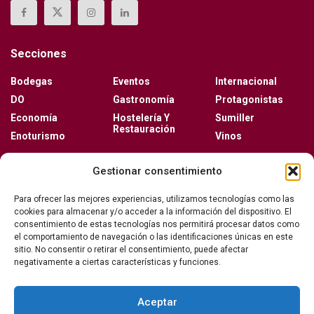
Secciones
Bodegas
Eventos
Internacional
DO
Gastronomía
Protagonistas
Economía
Hostelería Y
Sumiller
Restauración
Enoturismo
Vinos
Actualidad
Gestionar consentimiento
Vino y verano: la guía para disfrutar de las copas
Para ofrecer las mejores experiencias, utilizamos tecnologías como las
más frescas de la temporada
cookies para almacenar y/o acceder a la información del dispositivo. El
consentimiento de estas tecnologías nos permitirá procesar datos como
el comportamiento de navegación o las identificaciones únicas en este
sitio. No consentir o retirar el consentimiento, puede afectar
Ribera del Duero y Seminci renuevan su alianza
negativamente a ciertas características y funciones.
para la 71ª edición del festival
Aceptar