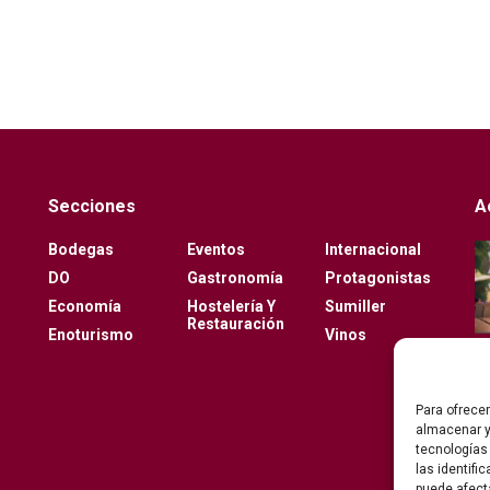
Secciones
A
Bodegas
Eventos
Internacional
DO
Gastronomía
Protagonistas
Economía
Hostelería Y
Sumiller
Restauración
Enoturismo
Vinos
Para ofrece
almacenar y
tecnologías
las identifi
puede afect