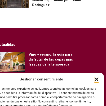
Rodríguez
ctualidad
Vino y verano: la guía para
disfrutar de las copas más
frescas de la temporada
Gestionar consentimiento
Ribera del Duero y Seminci
renuevan su alianza para la 71ª
r las mejores experiencias, utilizamos tecnologías como las cookies para
edición del festival
/o acceder a la información del dispositivo. El consentimiento de estas
 nos permitirá procesar datos como el comportamiento de navegación o
caciones únicas en este sitio. No consentir o retirar el consentimiento,
ar negativamente a ciertas características y funciones.