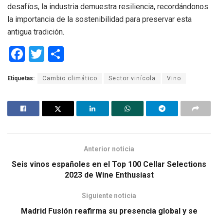
desafíos, la industria demuestra resiliencia, recordándonos
la importancia de la sostenibilidad para preservar esta
antigua tradición.
F
T
C
a
wi
o
Etiquetas:
Cambio climático
Sector vinícola
Vino
ce
tt
m
b
er
p
o
ar
o
tir
k
Anterior noticia
Seis vinos españoles en el Top 100 Cellar Selections
2023 de Wine Enthusiast
Siguiente noticia
Madrid Fusión reafirma su presencia global y se