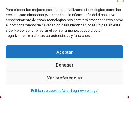
Para ofrecer las mejores experiencias, utilizamos tecnologías como las
cookies para almacenar y/o acceder a la información del dispositivo. El
consentimiento de estas tecnologías nos permitirá procesar datos como
el comportamiento de navegación o las identificaciones únicas en este
La revista del vino y la gastronomía.
sitio. No consentir o retirar el consentimiento, puede afectar
negativamente a ciertas características y funciones.
Síguenos
Aceptar
Denegar
Secciones
Ver preferencias
Bodegas
Eventos
Internacional
DO
Gastronomía
Protagonistas
Política de cookies
Aviso Legal
Aviso Legal
Economía
Hostelería Y
Sumiller
Restauración
Enoturismo
Vinos
Actualidad