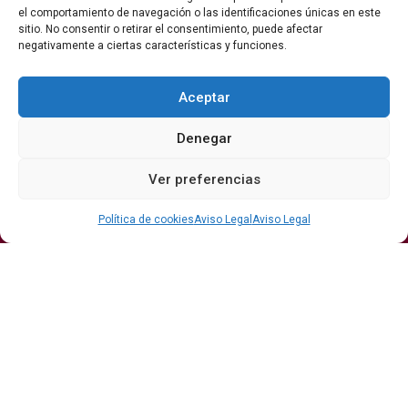
el comportamiento de navegación o las identificaciones únicas en este
La revista del vino y la gastronomía.
sitio. No consentir o retirar el consentimiento, puede afectar
negativamente a ciertas características y funciones.
Síguenos
Aceptar
Denegar
Secciones
Ver preferencias
Bodegas
Eventos
Internacional
DO
Gastronomía
Protagonistas
Política de cookies
Aviso Legal
Aviso Legal
Economía
Hostelería Y
Sumiller
Restauración
Enoturismo
Vinos
Actualidad
Vino y verano: la guía para disfrutar de las copas
más frescas de la temporada