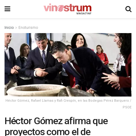
Inicio
Enoturismo
Héctor Gómez, Rafael Llamas y Rafi Crespín, en las Bodegas Pérez Barquero /
PSOE
Héctor Gómez afirma que
proyectos como el de