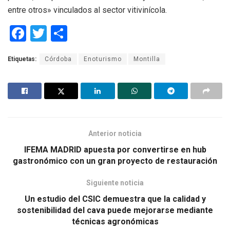
entre otros» vinculados al sector vitivinícola.
F
T
C
a
wi
o
Etiquetas:
Córdoba
Enoturismo
Montilla
ce
tt
m
b
er
p
o
ar
o
tir
k
Anterior noticia
IFEMA MADRID apuesta por convertirse en hub
gastronómico con un gran proyecto de restauración
Siguiente noticia
Un estudio del CSIC demuestra que la calidad y
sostenibilidad del cava puede mejorarse mediante
técnicas agronómicas