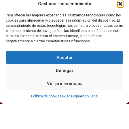
Gestionar consentimiento
Para ofrecer las mejores experiencias, utilizamos tecnologías como las
cookies para almacenar y/o acceder a la información del dispositivo. El
consentimiento de estas tecnologías nos permitirá procesar datos como
el comportamiento de navegación o las identificaciones únicas en este
La revista del vino y la gastronomía.
sitio. No consentir o retirar el consentimiento, puede afectar
negativamente a ciertas características y funciones.
Síguenos
Aceptar
Denegar
Secciones
Ver preferencias
Bodegas
Eventos
Internacional
DO
Gastronomía
Protagonistas
Política de cookies
Aviso Legal
Aviso Legal
Economía
Hostelería Y
Sumiller
Restauración
Enoturismo
Vinos
Actualidad