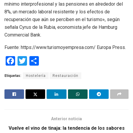
mínimo interprofesional y las pensiones en alrededor del
8%, un mercado laboral resistente y los efectos de
recuperación que aún se perciben en el turismo», según
señala Cyrus de la Rubia, economista jefe de Hamburg
Commercial Bank.
Fuente: https://www.turismoyempresa.com/ Europa Press.
F
T
C
a
wi
o
Etiquetas:
Hostelería
Restauración
ce
tt
m
b
er
p
o
ar
o
tir
k
Anterior noticia
Vuelve el vino de tinaja: la tendencia de los sabores