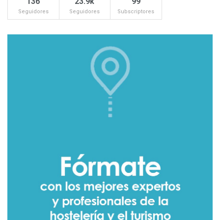
136
23.9k
99
Seguidores
Seguidores
Subscriptores