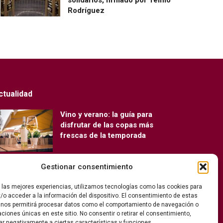
Rodríguez
ctualidad
Vino y verano: la guía para
disfrutar de las copas más
frescas de la temporada
Gestionar consentimiento
Ribera del Duero y Seminci
renuevan su alianza para la 71ª
r las mejores experiencias, utilizamos tecnologías como las cookies para
edición del festival
/o acceder a la información del dispositivo. El consentimiento de estas
 nos permitirá procesar datos como el comportamiento de navegación o
caciones únicas en este sitio. No consentir o retirar el consentimiento,
ar negativamente a ciertas características y funciones.