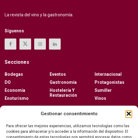
La revista del vino y la gastronomía.
Síguenos
Secciones
Bodegas
Eventos
Internacional
DO
Gastronomía
Protagonistas
Economía
Hostelería Y
Sumiller
Restauración
Enoturismo
Vinos
Actualidad
Gestionar consentimiento
Vino y verano: la guía para disfrutar de las copas
Para ofrecer las mejores experiencias, utilizamos tecnologías como las
más frescas de la temporada
cookies para almacenar y/o acceder a la información del dispositivo. El
consentimiento de estas tecnologías nos permitirá procesar datos como