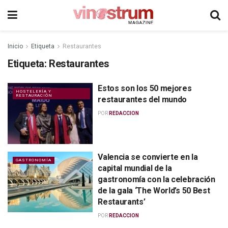
Inicio
Etiqueta
Restaurantes
Etiqueta:
Restaurantes
Estos son los 50 mejores
HOSTELERÍA Y
RESTAURACIÓN
restaurantes del mundo
POR
REDACCION
Valencia se convierte en la
GASTRONOMÍA
capital mundial de la
gastronomía con la celebración
de la gala ‘The World’s 50 Best
Restaurants’
POR
REDACCION