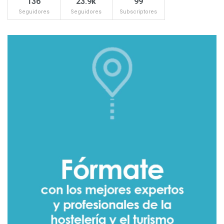
136
23.9k
99
Seguidores
Seguidores
Subscriptores