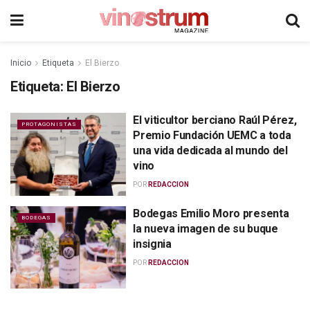
Inicio
Etiqueta
El Bierzo
Etiqueta:
El Bierzo
El viticultor berciano Raúl Pérez,
PROTAGONISTAS
Premio Fundación UEMC a toda
una vida dedicada al mundo del
vino
POR
REDACCION
Bodegas Emilio Moro presenta
BODEGAS
la nueva imagen de su buque
insignia
POR
REDACCION