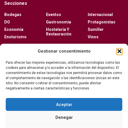
Secciones
Bodegas
Eventos
Internacional
DO
Gastronomía
Protagonistas
Economía
Hostelería Y
Sumiller
Restauración
Enoturismo
Vinos
Actualidad
Gestionar consentimiento
Vino y verano: la guía para disfrutar de las copas
Para ofrecer las mejores experiencias, utilizamos tecnologías como las
más frescas de la temporada
cookies para almacenar y/o acceder a la información del dispositivo. El
consentimiento de estas tecnologías nos permitirá procesar datos como
el comportamiento de navegación o las identificaciones únicas en este
sitio. No consentir o retirar el consentimiento, puede afectar
Ribera del Duero y Seminci renuevan su alianza
negativamente a ciertas características y funciones.
para la 71ª edición del festival
Aceptar
Denegar
Publicidad
Aviso Legal
Contacto