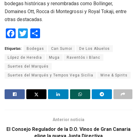
bodegas históricas y renombradas como Bollinger,
Domaines Ott, Rocca di Montegrossi y Royal Tokaji, entre
otras destacadas.
F
T
C
a
wi
o
Etiquetas:
Bodegas
Can Sumoi
De Los Abuelos
ce
tt
m
López de Heredia
Muga
Raventós i Blanc
b
er
p
Suertes del Marqués
o
ar
Suertes del Marqués y Tempos Vega Sicilia
Wine & Spirits
o
tir
k
Anterior noticia
El Consejo Regulador de la D.O. Vinos de Gran Canaria
elige la nueva Junta Directiva