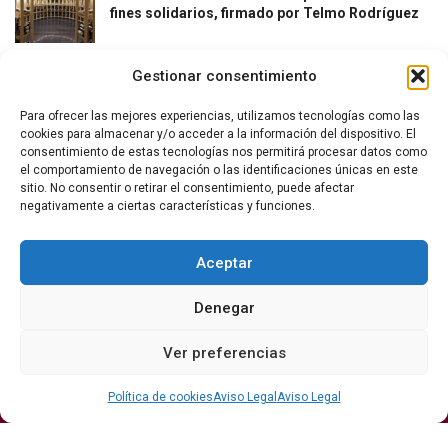
fines solidarios, firmado por Telmo Rodríguez
Gestionar consentimiento
Para ofrecer las mejores experiencias, utilizamos tecnologías como las
cookies para almacenar y/o acceder a la información del dispositivo. El
consentimiento de estas tecnologías nos permitirá procesar datos como
el comportamiento de navegación o las identificaciones únicas en este
La revista del vino y la gastronomía.
sitio. No consentir o retirar el consentimiento, puede afectar
negativamente a ciertas características y funciones.
Síguenos
Aceptar
Denegar
Secciones
Ver preferencias
Bodegas
Eventos
Internacional
DO
Gastronomía
Protagonistas
Política de cookies
Aviso Legal
Aviso Legal
Economía
Hostelería Y
Sumiller
Restauración
Enoturismo
Vinos