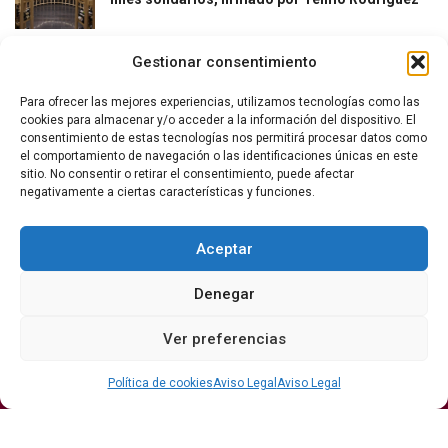
Gestionar consentimiento
Para ofrecer las mejores experiencias, utilizamos tecnologías como las
cookies para almacenar y/o acceder a la información del dispositivo. El
consentimiento de estas tecnologías nos permitirá procesar datos como
el comportamiento de navegación o las identificaciones únicas en este
La revista del vino y la gastronomía.
sitio. No consentir o retirar el consentimiento, puede afectar
negativamente a ciertas características y funciones.
Síguenos
Aceptar
Denegar
Secciones
Ver preferencias
Bodegas
Eventos
Internacional
DO
Gastronomía
Protagonistas
Política de cookies
Aviso Legal
Aviso Legal
Economía
Hostelería Y
Sumiller
Restauración
Enoturismo
Vinos