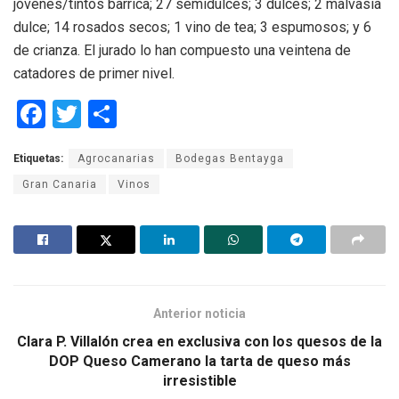
jóvenes/tintos barrica; 27 semidulces; 3 dulces; 2 malvasía
dulce; 14 rosados secos; 1 vino de tea; 3 espumosos; y 6
de crianza. El jurado lo han compuesto una veintena de
catadores de primer nivel.
F
T
C
a
wi
o
Etiquetas:
Agrocanarias
Bodegas Bentayga
ce
tt
m
Gran Canaria
Vinos
b
er
p
o
ar
o
tir
k
Anterior noticia
Clara P. Villalón crea en exclusiva con los quesos de la
DOP Queso Camerano la tarta de queso más
irresistible