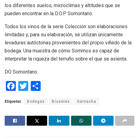
los diferentes suelos, microclimas y altitudes que se
pueden encontrar en la D.O.P. Somontano.
Todos los vinos de la serie Colección son elaboraciones
limitadas y, para su elaboración, se utilizan únicamente
levaduras autóctonas provenientes del propio viñedo de la
bodega. Una muestra de cómo Sommos es capaz de
interpretar la riqueza del terruño sobre el que se asienta.
DO Somontano.
F
T
C
a
wi
o
Etiquetas:
Bodegas
Bruselas
Garnacha
ce
tt
m
b
er
p
o
ar
o
tir