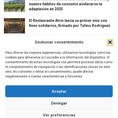
nuevos hábitos de consumo aceleraron la
adaptación en 2025
El Restaurante Atrio lanza su primer vino con
fines solidarios, firmado por Telmo Rodríguez
Gestionar consentimiento
Para ofrecer las mejores experiencias, utilizamos tecnologías como las
cookies para almacenar y/o acceder a la información del dispositivo. El
consentimiento de estas tecnologías nos permitirá procesar datos como
el comportamiento de navegación o las identificaciones únicas en este
La revista del vino y la gastronomía.
sitio. No consentir o retirar el consentimiento, puede afectar
negativamente a ciertas características y funciones.
Síguenos
Aceptar
Denegar
Secciones
Ver preferencias