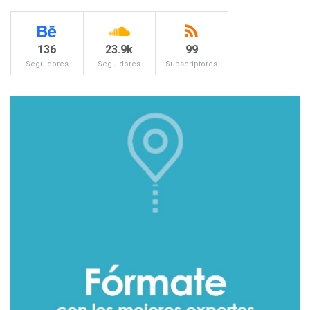
136
23.9k
99
Seguidores
Seguidores
Subscriptores