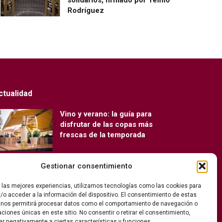
Rodríguez
ctualidad
Vino y verano: la guía para
disfrutar de las copas más
frescas de la temporada
Gestionar consentimiento
Ribera del Duero y Seminci
renuevan su alianza para la 71ª
r las mejores experiencias, utilizamos tecnologías como las cookies para
edición del festival
/o acceder a la información del dispositivo. El consentimiento de estas
 nos permitirá procesar datos como el comportamiento de navegación o
caciones únicas en este sitio. No consentir o retirar el consentimiento,
ar negativamente a ciertas características y funciones.