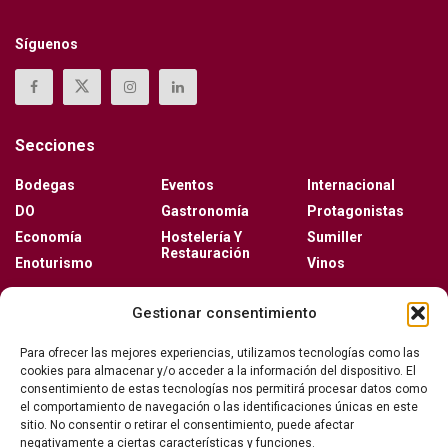
Síguenos
Secciones
Bodegas
Eventos
Internacional
DO
Gastronomía
Protagonistas
Economía
Hostelería Y
Sumiller
Restauración
Enoturismo
Vinos
Actualidad
Gestionar consentimiento
Vino y verano: la guía para disfrutar de las copas
Para ofrecer las mejores experiencias, utilizamos tecnologías como las
más frescas de la temporada
cookies para almacenar y/o acceder a la información del dispositivo. El
consentimiento de estas tecnologías nos permitirá procesar datos como
el comportamiento de navegación o las identificaciones únicas en este
sitio. No consentir o retirar el consentimiento, puede afectar
Ribera del Duero y Seminci renuevan su alianza
negativamente a ciertas características y funciones.