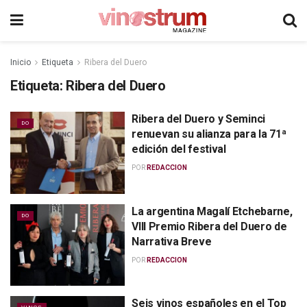
Inicio
Etiqueta
Ribera del Duero
Etiqueta:
Ribera del Duero
Ribera del Duero y Seminci
DO
renuevan su alianza para la 71ª
edición del festival
POR
REDACCION
La argentina Magalí Etchebarne,
DO
VIII Premio Ribera del Duero de
Narrativa Breve
POR
REDACCION
Seis vinos españoles en el Top