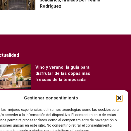
Rodríguez
ctualidad
Vino y verano: la guía para
disfrutar de las copas más
frescas de la temporada
Gestionar consentimiento
Ribera del Duero y Seminci
renuevan su alianza para la 71ª
r las mejores experiencias, utilizamos tecnologías como las cookies para
edición del festival
/o acceder a la información del dispositivo. El consentimiento de estas
 nos permitirá procesar datos como el comportamiento de navegación o
caciones únicas en este sitio. No consentir o retirar el consentimiento,
ar negativamente a ciertas características y funciones.