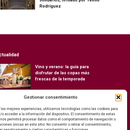
Rodríguez
ctualidad
Vino y verano: la guía para
disfrutar de las copas más
frescas de la temporada
Gestionar consentimiento
Ribera del Duero y Seminci
renuevan su alianza para la 71ª
r las mejores experiencias, utilizamos tecnologías como las cookies para
edición del festival
/o acceder a la información del dispositivo. El consentimiento de estas
 nos permitirá procesar datos como el comportamiento de navegación o
caciones únicas en este sitio. No consentir o retirar el consentimiento,
ar negativamente a ciertas características y funciones.