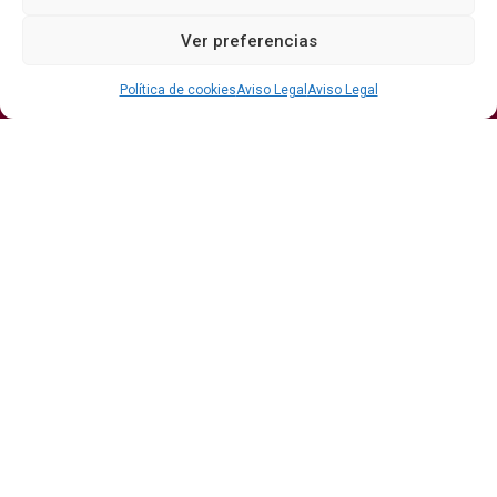
Secciones
Ver preferencias
Bodegas
Eventos
Internacional
DO
Gastronomía
Protagonistas
Política de cookies
Aviso Legal
Aviso Legal
Economía
Hostelería Y
Sumiller
Restauración
Enoturismo
Vinos
Actualidad
Vino y verano: la guía para disfrutar de las copas
más frescas de la temporada
Ribera del Duero y Seminci renuevan su alianza
para la 71ª edición del festival
Publicidad
Aviso Legal
Contacto