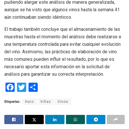
pudiendo alargar este análisis de manera generalizada,
aunque se ha visto que algunos vinos hasta la semana 41
aún continuaban siendo idénticos.
El trabajo también concluye que el almacenamiento de las
muestras hasta el momento del análisis debe realizarse a
una temperatura controlada para evitar cualquier evolución
del vino. Asimismo, las prácticas de elaboración de vino
más comunes pueden influir el resultado, por lo que es
necesario aportar esta información en la solicitud de
análisis para garantizar su correcta interpretación.
F
T
C
a
wi
o
Etiquetas:
Haro
Viñas
Vinos
ce
tt
m
b
er
p
o
ar