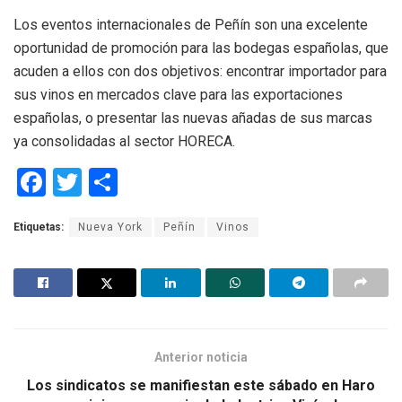
Los eventos internacionales de Peñín son una excelente
oportunidad de promoción para las bodegas españolas, que
acuden a ellos con dos objetivos: encontrar importador para
sus vinos en mercados clave para las exportaciones
españolas, o presentar las nuevas añadas de sus marcas
ya consolidadas al sector HORECA.
F
T
C
a
wi
o
Etiquetas:
Nueva York
Peñín
Vinos
ce
tt
m
b
er
p
o
ar
o
tir
k
Anterior noticia
Los sindicatos se manifiestan este sábado en Haro