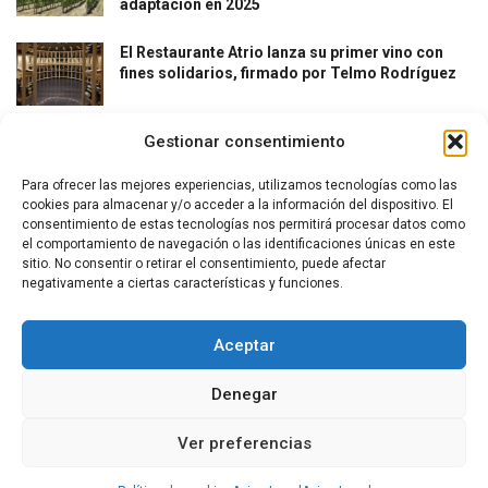
adaptación en 2025
El Restaurante Atrio lanza su primer vino con
fines solidarios, firmado por Telmo Rodríguez
Gestionar consentimiento
Para ofrecer las mejores experiencias, utilizamos tecnologías como las
cookies para almacenar y/o acceder a la información del dispositivo. El
consentimiento de estas tecnologías nos permitirá procesar datos como
el comportamiento de navegación o las identificaciones únicas en este
La revista del vino y la gastronomía.
sitio. No consentir o retirar el consentimiento, puede afectar
negativamente a ciertas características y funciones.
Síguenos
Aceptar
Denegar
Secciones
Ver preferencias
Bodegas
Eventos
Internacional
DO
Gastronomía
Protagonistas