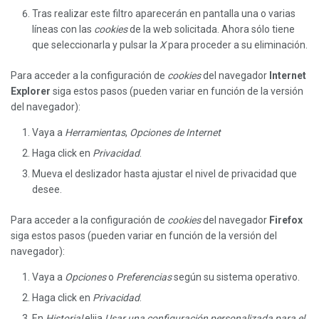
Tras realizar este filtro aparecerán en pantalla una o varias
líneas con las
cookies
de la web solicitada. Ahora sólo tiene
que seleccionarla y pulsar la
X
para proceder a su eliminación.
Para acceder a la configuración de
cookies
del navegador
Internet
Explorer
siga estos pasos (pueden variar en función de la versión
del navegador):
Vaya a
Herramientas
,
Opciones de Internet
Haga click en
Privacidad
.
Mueva el deslizador hasta ajustar el nivel de privacidad que
desee.
Para acceder a la configuración de
cookies
del navegador
Firefox
siga estos pasos (pueden variar en función de la versión del
navegador):
Vaya a
Opciones
o
Preferencias
según su sistema operativo.
Haga click en
Privacidad
.
En
Historial
elija
Usar una configuración personalizada para el