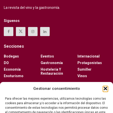
La revista del vino y la gastronomía.
Síguenos
Secciones
Bodegas
Eventos
Internacional
DO
Gastronomía
Protagonistas
Economía
Hostelería Y
Sumiller
Restauración
Enoturismo
Vinos
Actualidad
Gestionar consentimiento
Vino y verano: la guía para disfrutar de las copas
Para ofrecer las mejores experiencias, utilizamos tecnologías como las
más frescas de la temporada
cookies para almacenar y/o acceder a la información del dispositivo. El
consentimiento de estas tecnologías nos permitirá procesar datos como
el comportamiento de navegación o las identificaciones únicas en este