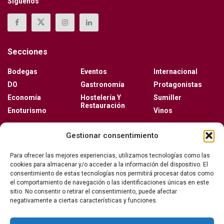
Síguenos
Secciones
Bodegas
Eventos
Internacional
DO
Gastronomía
Protagonistas
Economía
Hostelería Y
Sumiller
Restauración
Enoturismo
Vinos
Actualidad
Gestionar consentimiento
Vino y verano: la guía para disfrutar de las copas
Para ofrecer las mejores experiencias, utilizamos tecnologías como las
más frescas de la temporada
cookies para almacenar y/o acceder a la información del dispositivo. El
consentimiento de estas tecnologías nos permitirá procesar datos como
el comportamiento de navegación o las identificaciones únicas en este
sitio. No consentir o retirar el consentimiento, puede afectar
Ribera del Duero y Seminci renuevan su alianza
negativamente a ciertas características y funciones.
para la 71ª edición del festival